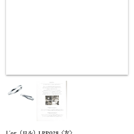
Ⅼ´or（ロル）LPP028〈左〉