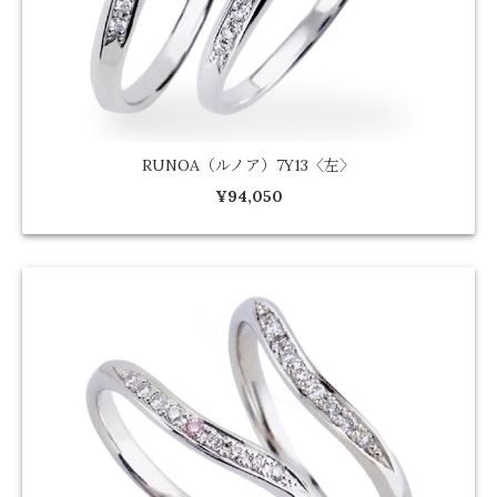
RUNOA（ルノア）7Y13〈左〉
¥94,050