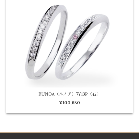
RUNOA（ルノア）7Y13P〈右〉
¥100,650