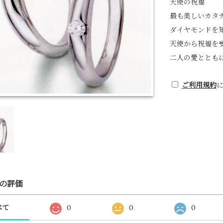
天使の祝福
最も美しいカタ
ダイヤモンドを
天使から祝福を
二人の愛ととも
ご利用規約
の評価
べて
0
0
0