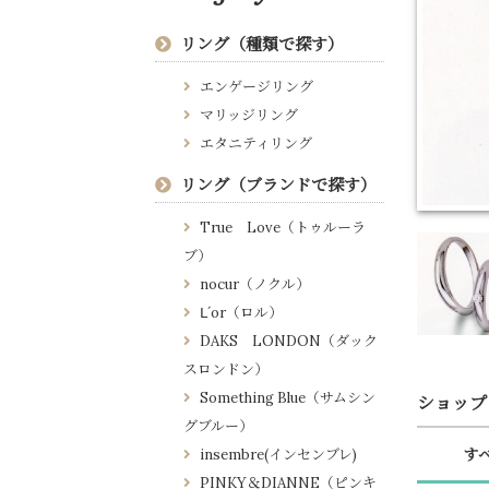
リング（種類で探す）
エンゲージリング
マリッジリング
エタニティリング
リング（ブランドで探す）
True Love（トゥルーラ
ブ）
nocur（ノクル）
Ⅼ´or（ロル）
DAKS LONDON（ダック
スロンドン）
Something Blue（サムシン
ショップ
グブルー）
insembre(インセンブレ)
す
PINKY＆DIANNE（ピンキ