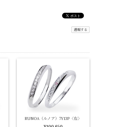
通報する
RUNOA（ルノア）7Y13P〈右〉
¥100,650