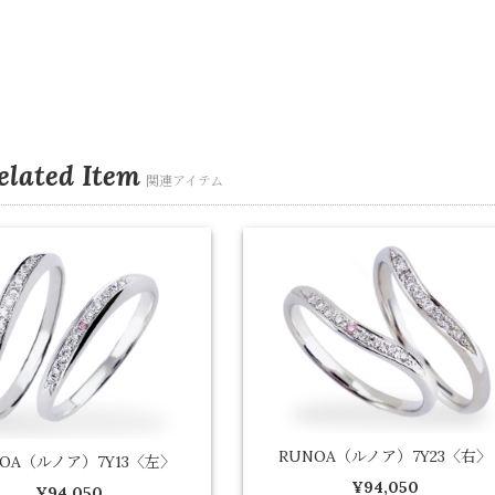
elated Item
関連アイテム
RUNOA（ルノア）7Y23〈右〉
NOA（ルノア）7Y13〈左〉
¥94,050
¥94,050