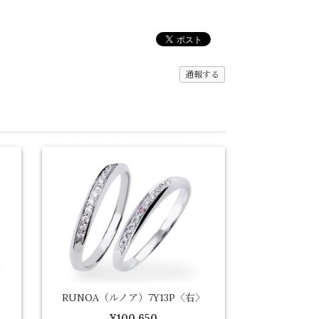
通報する
RUNOA（ルノア）7Y13P〈右〉
¥100,650