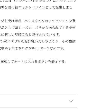
LLECTION （ランバンコレクション）は、パリのファ
精神を受け継ぐセカンドラインとして誕生しまし
メージを受け継ぎ、パリスタイルのファッションを意
商品として毎シーズン、パリから送られてくるデザ
元に厳しい監修のもと製作されています。
バンのエスプリを受け継いだものづくり、その象徴
字から生まれたダブルJ Lマークなのです。
に同意してカートに入れるボタンを表示する。