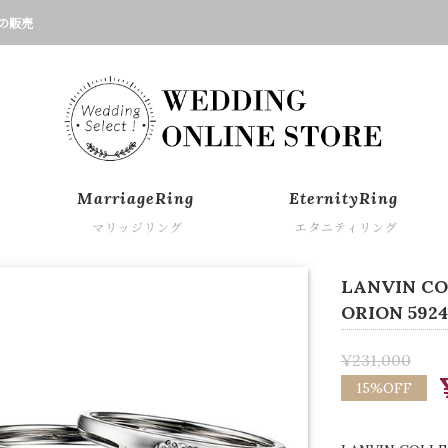
の販売
MarriageRing
EternityRing
マリッジリング
エタニティリング
LANVIN 
ORION 592
¥231,000
15%OFF