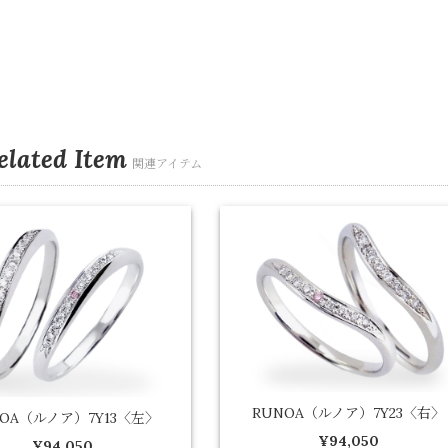
elated Item
関連アイテム
RUNOA（ルノア）7Y23〈右〉
NOA（ルノア）7Y13〈左〉
¥94,050
¥94,050