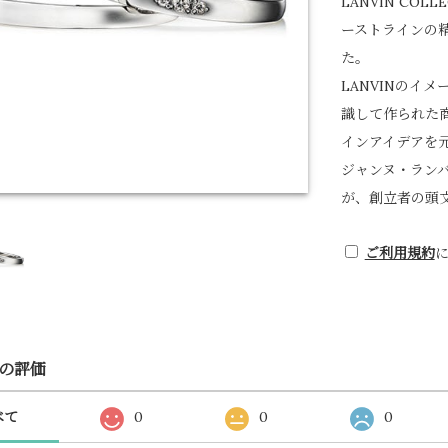
LANVIN CO
ーストラインの
た。
LANVINのイ
識して作られた
インアイデアを
ジャンヌ・ラン
が、創立者の頭文
ご利用規約
の評価
べて
0
0
0