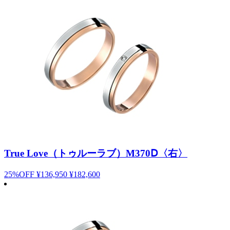
True Love（トゥルーラブ）M370Ⅾ〈右〉
25%OFF
¥136,950
¥182,600